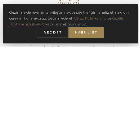
ölçüsü.
Gezinme deneyiminizi iyileştirmek ve site trafiğini analiz etmek için
çerezler kullanıyoruz. Devam ederek
Çerez Politikamızı
ve
Gizlilik
Politikamızı (KVKK)
kabul etmiş olursunuz.
REDDET
KABUL ET
Yıllar içinde Villa Mahal, gezginler tarafından
sıcak bir şekilde karşılandı ve Avrupa'da ve
ötesinde önde gelen yayınlar ile
misafirperverlik kuruluşları tarafından tanındı.
Her anıştan onur duyuyoruz — ve aynı ölçüde,
geri dönen her misafirimizden.