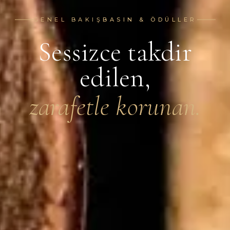
GENEL BAKIŞ
BASIN & ÖDÜLLER
Sessizce takdir
edilen,
zarafetle korunan.