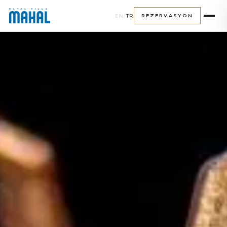
EN
/
TR
REZERVASYON