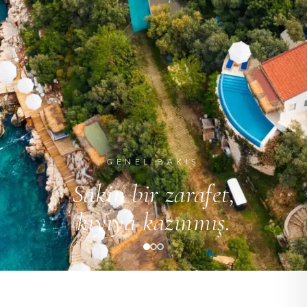
GENEL BAKIŞ
Sakin bir zarafet,
kıyıya kazınmış.