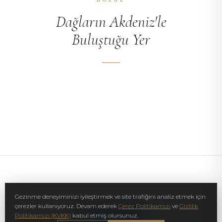
Dağların Akdeniz'le
Buluştuğu Yer
KONUM
KALKAN
KÜLTÜREL MEKÂNLAR
BURAYA NASIL GELINIR
BASIN & ÖDÜLLER
Gezinme deneyiminizi iyileştirmek ve site trafiğini analiz etmek için
çerezler kullanıyoruz. Devam ederek
Çerez Politikamızı
ve
Gizlilik
Politikamızı (KVKK)
kabul etmiş olursunuz.