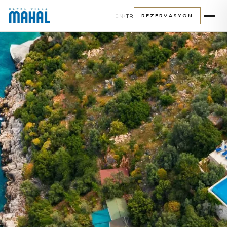
EN
/
TR
REZERVASYON