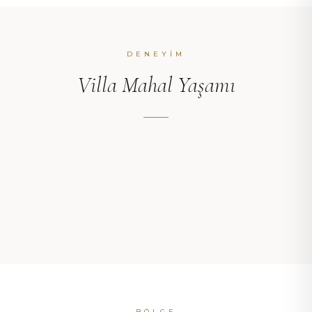
DENEYIM
Villa Mahal Yaşamı
BEACH CLUB
SONSUZLUK HAVUZU
MAHAL RESTAURANT & BAR
ODALAR
VILLALAR
YELKENLI YAT
BÖLGE