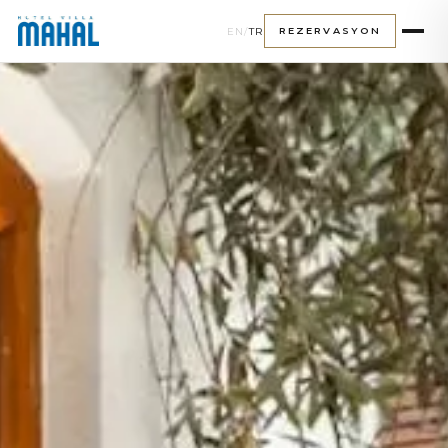
EN
/
TR
REZERVASYON