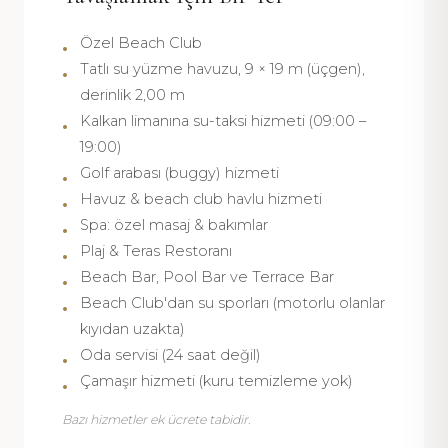
Özel Beach Club
Tatlı su yüzme havuzu, 9 × 19 m (üçgen),
derinlik 2,00 m
Kalkan limanına su-taksi hizmeti (09:00 –
19:00)
Golf arabası (buggy) hizmeti
Havuz & beach club havlu hizmeti
Spa: özel masaj & bakımlar
Plaj & Teras Restoranı
Beach Bar, Pool Bar ve Terrace Bar
Beach Club'dan su sporları (motorlu olanlar
kıyıdan uzakta)
Oda servisi (24 saat değil)
Çamaşır hizmeti (kuru temizleme yok)
Bazı hizmetler ek ücrete tabidir.