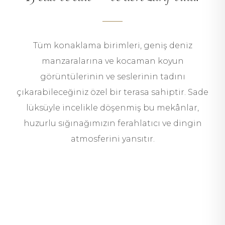
Tüm konaklama birimleri, geniş deniz
manzaralarına ve kocaman koyun
görüntülerinin ve seslerinin tadını
çıkarabileceğiniz özel bir terasa sahiptir. Sade
lüksüyle incelikle döşenmiş bu mekânlar,
huzurlu sığınağımızın ferahlatıcı ve dingin
13 ODA & SÜIT
Odalar
atmosferini yansıtır.
DÖRT ÖZEL VILLA
Villalar
KEŞFET
KEŞFET